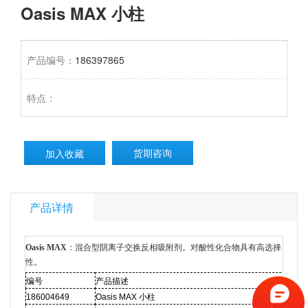
Oasis MAX 小柱
产品编号：
186397865
特点：
货期咨询
加入收藏
产品详情
Oasis MAX
：混合型阴离子交换反相吸附剂。对酸性化合物具有高选择
性。
编号
产品描述
规格
186004649
Oasis MAX
小柱
1cc