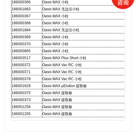
186000366
Oasis MAX
小柱
1cc
186001883
Oasis MAX
无边沿小柱
1cc
186000367
Oasis MAX
小柱
3cc
186000368
Oasis MAX
小柱
3cc
186001884
Oasis MAX
无边沿小柱
3cc
186000369
Oasis MAX
小柱
6cc
186000370
Oasis MAX
小柱
6cc
186000865
Oasis MAX
小柱
6cc
186003517
Oasis MAX Plus Short
小柱
225
186000372
Oasis MAX Vac RC
小柱
20c
186000371
Oasis MAX Vac RC
小柱
20c
186000378
Oasis MAX Vac RC
小柱
20c
186001829
Oasis MAX μElution
提取板
2mg
186000375
Oasis MAX
提取板
10m
186000373
Oasis MAX
提取板
30m
186001256
Oasis MAX
提取板
30m
186001205
Oasis MAX
提取板
60m