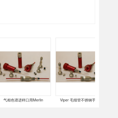
气相色谱进样口用Merlin
Viper 毛细管不锈钢手拧接头
V
Microseal密封垫,
130μm,