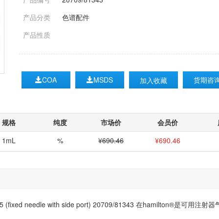
产品分类
色谱配件
产品性质
COA
MSDS
货期咨
加入收藏
规格
纯度
市场价
会员价
1mL
%
¥690.46
¥
690.46
 LTN Pt.5 (fixed needle with side port) 20709/81343 在ha