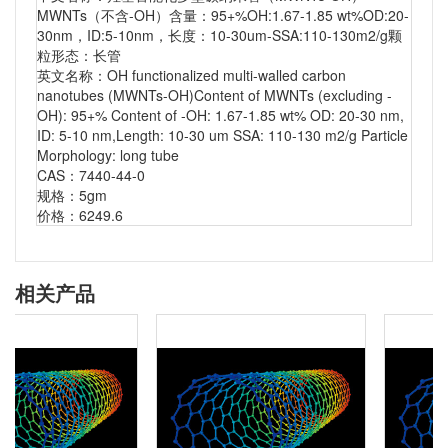
MWNTs（不含-OH）含量：95+%OH:1.67-1.85 wt%OD:20-
30nm，ID:5-10nm，长度：10-30um-SSA:110-130m2/g颗
粒形态：长管
英文名称：OH functionalized multi-walled carbon
nanotubes (MWNTs-OH)Content of MWNTs (excluding -
OH): 95+% Content of -OH: 1.67-1.85 wt% OD: 20-30 nm,
ID: 5-10 nm,Length: 10-30 um SSA: 110-130 m2/g Particle
Morphology: long tube
CAS：7440-44-0
规格：5gm
价格：6249.6
相关产品