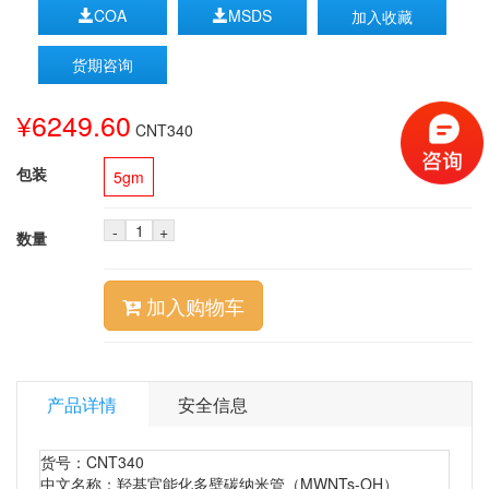
COA
MSDS
加入收藏
货期咨询
¥6249.60
CNT340
包装
5gm
-
+
数量
加入购物车
产品详情
安全信息
货号：CNT340
中文名称：羟基官能化多壁碳纳米管（MWNTs-OH）