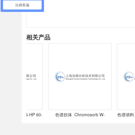
洽姆客服
相关产品
osorb G-HP 60-
色谱担体 Chromosorb W-
色谱填料 Chro
80目,
HP 100-120目,