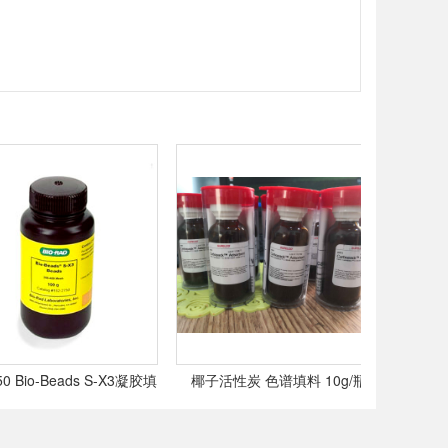
 Bio-Beads S-X3凝胶填
椰子活性炭 色谱填料 10g/瓶,
色谱填料 Un
料,