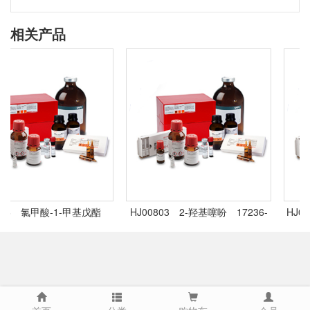
相关产品
806 氯甲酸-1-甲基戊酯
HJ00803 2-羟基噻吩 17236-
HJ00
265659-62-9,99
58-7,99