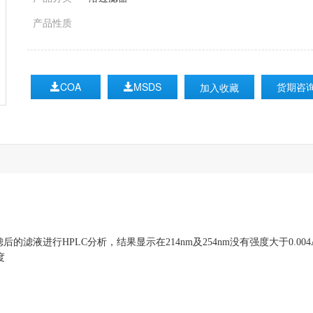
产品性质
COA
MSDS
货期咨
加入收藏
后的滤液进行HPLC分析，结果显示在214nm及254nm没有强度大于0.0
度